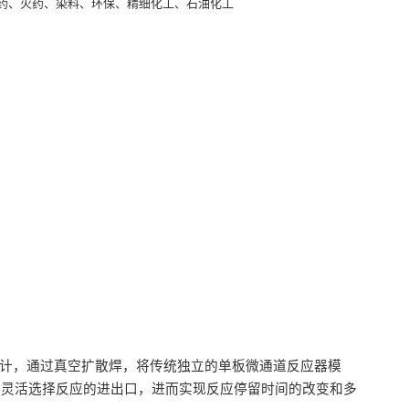
药、火药、染料、环保、精细化工、石油化工
波
道设计，通过真空扩散焊，将传统独立的单板微通道反应器模
计灵活选择反应的进出口，进而实现反应停留时间的改变和多