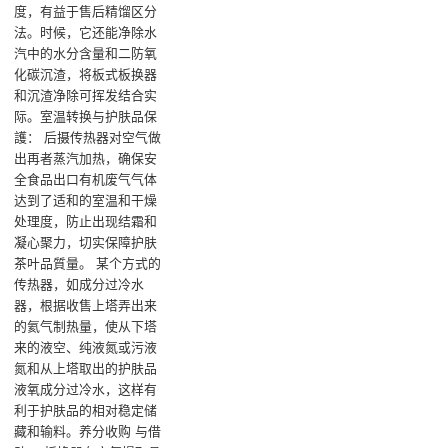
度，有益于售后精馏区分
法。时候，它还能净除水
汽中的水分含量和二防氧
化碳沉渣，将板式板换器
和沉渣净除可挥发结合实
际‌。室温转换与护肤品保
護‌： 后摄传热器对空气做
出再者蒸汽加热，确保安
全食品出口有机废气气体
达到了适和的室温和干燥
处理度，防止出现结霜和
凝心聚力，切实保障护肤
茶叶品質量‌。 某个方式的
传热器，如成分过冷水
器，根据收售上塔弄出来
的氦气制热量，使从下塔
来的液空、纯液氮或污液
氮和从上塔取出的护肤品
液氧成分过冷水，这样有
利于护肤品的相对稳定储
藏和输料‌。养分收购 与借