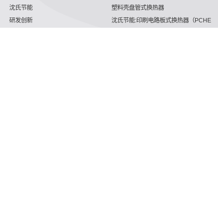
沈氏节能
塑料壳盘管式换热器
研发创新
沈氏节能:印刷电路板式换热器（PCHE）
新闻媒体
沈氏节能:板翅式换热器（PFHE）
沈氏节能
板壳换热器
微反应器
沈氏节能
服务支持
HVAC
沈氏服务
冷链/冷藏
下载文档
家电/食品
全球服务网络
绿色电力
定制服务
海工船舶
视频
氢能源
子公司
航空 & 航天
杭州微控
动力总成
浙江微智源
工业气体
精细化工