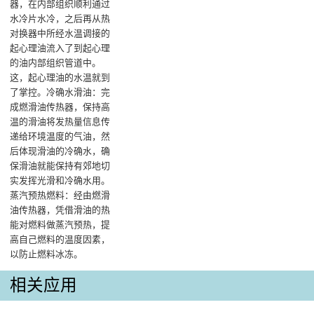
器，在内部组织顺利通过
水冷片水冷，之后再从热
对换器中所经水温调接的
起心理油流入了到起心理
的油内部组织管道中。
这，起心理油的水温就到
了掌控。‌冷确水滑油：完
成燃滑油传热器，保持高
温的滑油将发热量信息传
递给环境温度的气油，然
后体现滑油的冷确水，确
保滑油就能保持有郊地切
实发挥光滑和冷确水用‌。
蒸汽预热燃料：经由燃滑
油传热器，凭借滑油的热
能对燃料做蒸汽预热，提
高自己燃料的温度因素，
以防止燃料冰冻。
相关应用