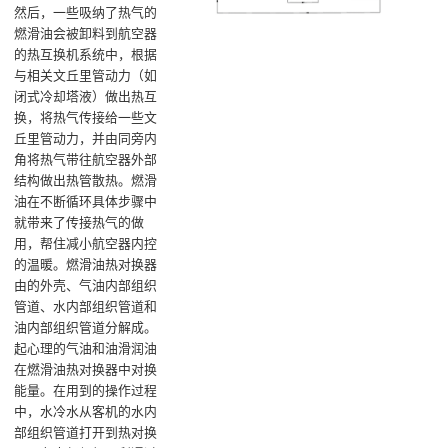
然后，一些吸纳了热气的
燃滑油会被卸料到航空器
的热互换机系统中，根据
与相关文丘里管动力（如
闭式冷却塔液）做出热互
换，将热气传接给一些文
丘里管动力，并由同旁内
角将热气带往航空器外部
结构做出热管散热。燃滑
油在不断循环具体步骤中
就带来了传接热气的做
用，帮住减小航空器内控
的温暖‌。燃滑油热对换器
由的外壳、气油内部组织
管道、水内部组织管道和
油内部组织管道分解成。
起心理的气油和油滑润油
在燃滑油热对换器中对换
能量。在用到的操作过程
中，水冷水从客机的水内
部组织管道打开到热对换