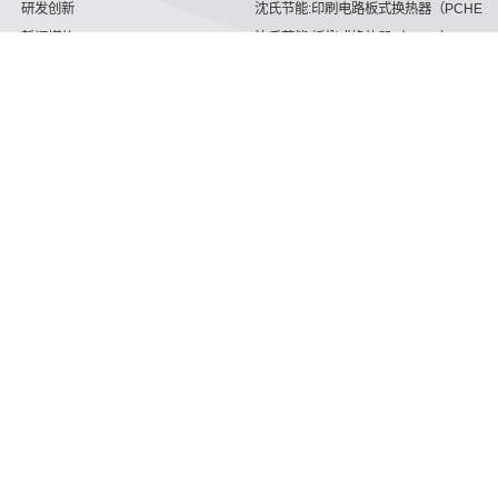
研发创新
沈氏节能:印刷电路板式换热器（PCHE）
新闻媒体
沈氏节能:板翅式换热器（PFHE）
沈氏节能
板壳换热器
微反应器
沈氏节能
服务支持
HVAC
沈氏服务
冷链/冷藏
下载文档
家电/食品
全球服务网络
绿色电力
定制服务
海工船舶
视频
氢能源
子公司
沈氏节能:航空 & 航天
杭州微控
动力总成
浙江微智源
工业气体
精细化工
理解人们