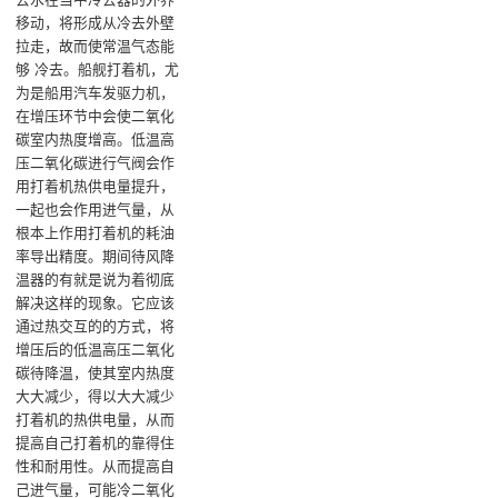
移动，将形成从冷去外壁
拉走，故而使常温气态能
够 冷去‌。船舰打着机，尤
为是船用汽车发驱力机，
在增压环节中会使二氧化
碳室内热度增高。低温高
压二氧化碳进行气阀会作
用打着机热供电量提升，
一起也会作用进气量，从
根本上作用打着机的耗油
率导出精度。期间待风降
温器的有就是说为着彻底
解决这样的现象。它应该
通过热交互的的方式，将
增压后的低温高压二氧化
碳待降温，使其室内热度
大大减少，得以大大减少
打着机的热供电量，从而
提高自己打着机的靠得住
性和耐用性。从而提高自
己进气量，可能冷二氧化