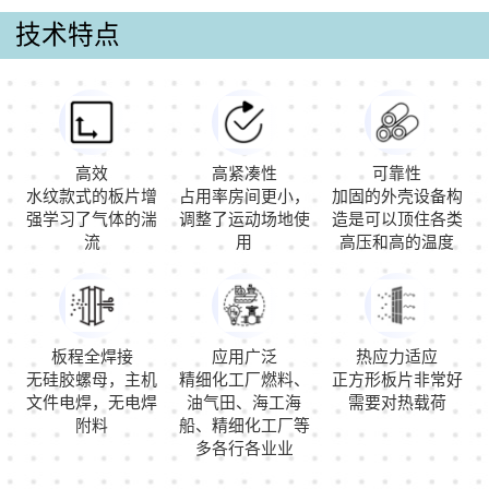
技术特点
高效
高紧凑性
可靠性
水纹款式的板片增
占用率房间更小，
加固的外壳设备构
强学习了气体的湍
调整了运动场地使
造是可以顶住各类
流
用
高压和高的温度
板程全焊接
应用广泛
热应力适应
无硅胶螺母，主机
精细化工厂燃料、
正方形板片非常好
文件电焊，无电焊
油气田、海工海
需要对热载荷
附料
船、精细化工厂等
多各行各业业