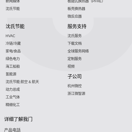
新闻媒体
板翅式换热器（PFHE）
沈氏节能
板壳换热器
微反应器
沈氏节能
服务支持
HVAC
沈氏服务
冷链/冷藏
下载文档
家电/食品
全球服务网络
绿色电力
定制服务
海工船舶
视频
氢能源
子公司
沈氏节能:航空 & 航天
杭州微控
动力总成
浙江微智源
工业气体
精细化工
详细了解我门
产品电話